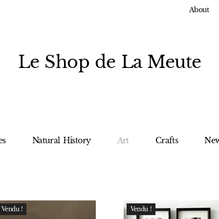
About
Le Shop de La Meute
es
Natural History
Art
Crafts
New
Vendu !
Vendu !