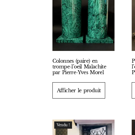
Colonnes (paire) en
P
trompe-l’oeil Malachite
l
par Pierre-Yves Morel
P
Afficher le produit
Vendu !