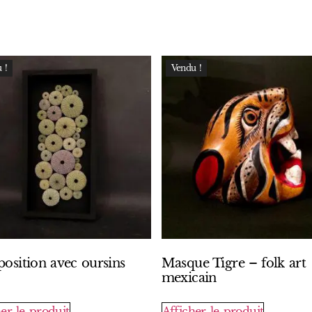
 !
Vendu !
osition avec oursins
Masque Tigre – folk art
mexicain
er le produit
Afficher le produit