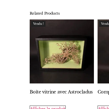
Related Products
Vendu !
Vendu
Boîte vitrine avec Astrocladus
Comp
Afficher le produit
Affich