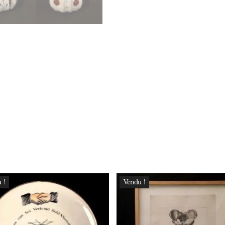
 !
Vendu !