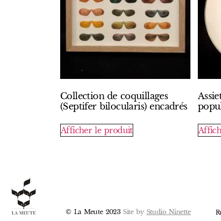
Collection de coquillages
Assie
(Septifer bilocularis) encadrés
popul
Afficher le produit
Affich
© La Meute 2023
Site by
Studio Ninette
R