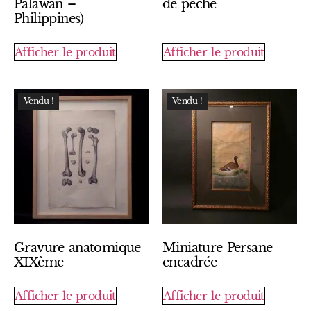
Palawan –
de pêche
Philippines)
Afficher le produit
Afficher le produit
Vendu !
Vendu !
Gravure anatomique
Miniature Persane
XIXème
encadrée
Afficher le produit
Afficher le produit