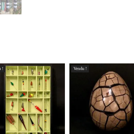
 !
Vendu !