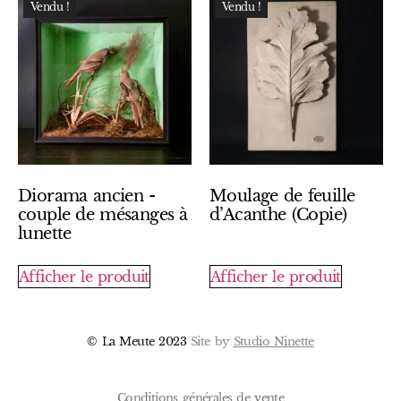
Vendu !
Vendu !
Diorama ancien -
Moulage de feuille
couple de mésanges à
d’Acanthe (Copie)
lunette
Afficher le produit
Afficher le produit
© La Meute 2023
Site by
Studio Ninette
Conditions générales de vente