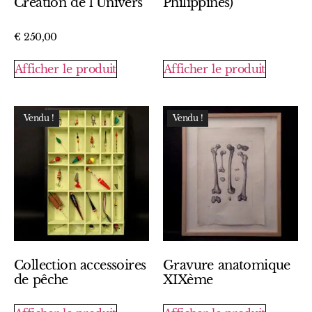
Création de l’Univers
Philippines)
€
250,00
Afficher le produit
Afficher le produit
Vendu !
Vendu !
Collection accessoires
Gravure anatomique
de pêche
XIXème