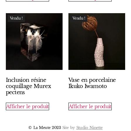
Vendu !
Vendu !
Inclusion résine
Vase en porcelaine
coquillage Murex
Ikuko Iwamoto
pectens
Afficher le produit
Afficher le produit
© La Meute 2023
Site by
Studio Ninette