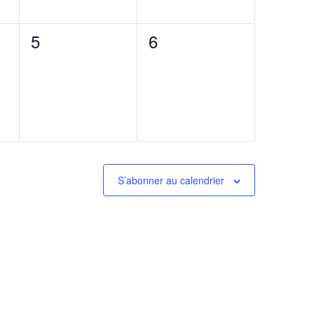
0
0
5
6
évènement,
évènement,
S’abonner au calendrier