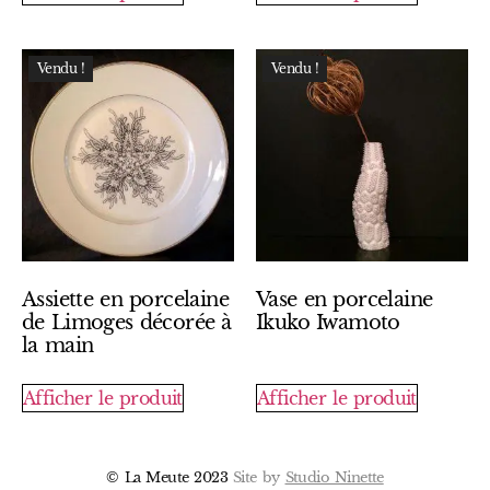
Vendu !
Vendu !
Assiette en porcelaine
Vase en porcelaine
de Limoges décorée à
Ikuko Iwamoto
la main
Afficher le produit
Afficher le produit
© La Meute 2023
Site by
Studio Ninette