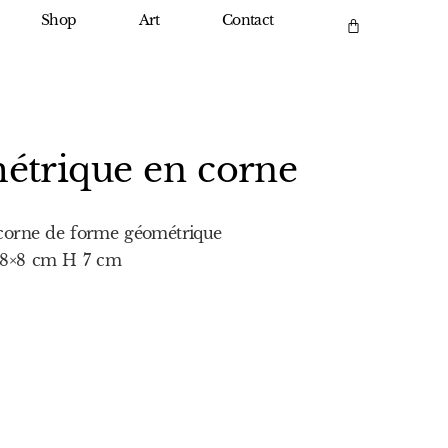
Shop
Art
Contact
étrique en corne
n corne de forme géométrique
e 8×8 cm H 7 cm