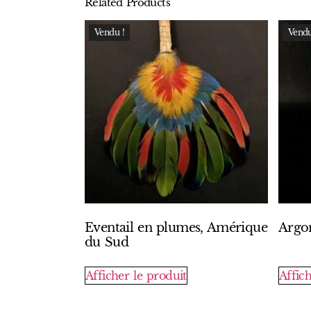
Related Products
Vendu !
Vendu
Eventail en plumes, Amérique
Argo
du Sud
Afficher le produit
Affich