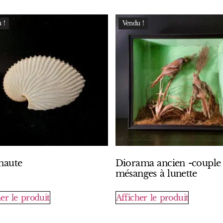
 !
Vendu !
naute
Diorama ancien -couple
mésanges à lunette
er le produit
Afficher le produit