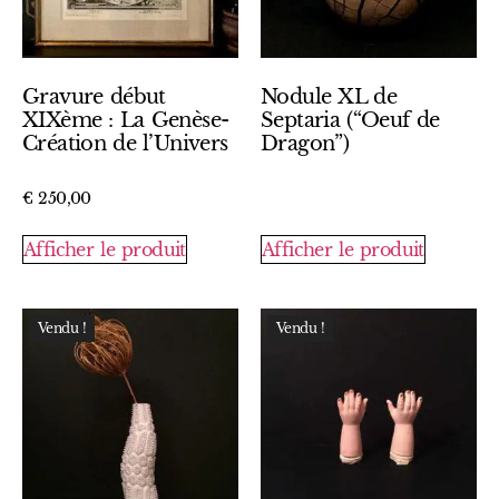
Gravure début
Nodule XL de
XIXème : La Genèse-
Septaria (“Oeuf de
Création de l’Univers
Dragon”)
€
250,00
Afficher le produit
Afficher le produit
Vendu !
Vendu !